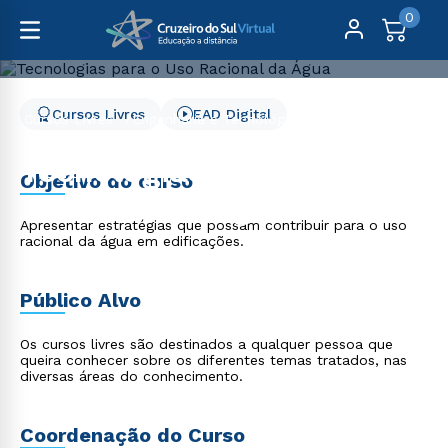
0
Cursos Livres
EAD Digital
Cursos Livres
Engenharia e Tecnologia
Tecnologias para o Uso Racional da Água
Tecnologias para o Uso
Objetivo do curso
Racional da Água
Apresentar estratégias que possam contribuir para o uso
racional da água em edificações.
Público Alvo
Os cursos livres são destinados a qualquer pessoa que
queira conhecer sobre os diferentes temas tratados, nas
diversas áreas do conhecimento.
Coordenação do Curso