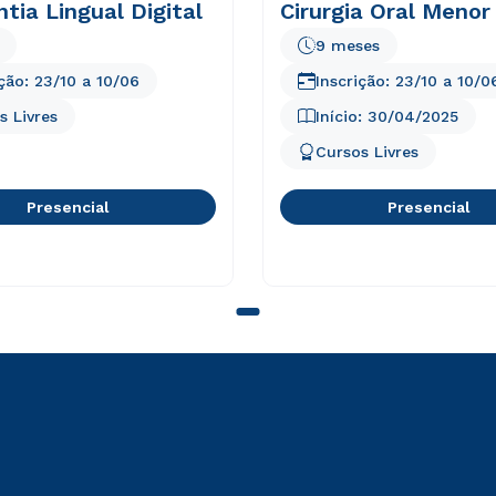
tia Lingual Digital
Cirurgia Oral Menor
9 meses
ição:
23/10
a
10/06
Inscrição:
23/10
a
10/0
s Livres
Início:
30/04/2025
Cursos Livres
Presencial
Presencial