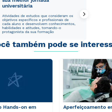
sua melhor jornada
universitária
Rápido e fácil
Rápido e fácil
WhatsApp
WhatsApp
Atividades de estudos que consideram os
ou
ou
objetivos específicos e profissionais de
cada aluno e desenvolvem conhecimentos,
habilidades e atitudes, tornando-o
protagonista da sua formação
cê também pode se interes
Estou de acordo com a
Estou de acordo com a
Política de Privacidade.
Política de Privacidade.
e
e
autorizo que meus dados sejam utilizados para o
autorizo que meus dados sejam utilizados para o
envio de conteúdos da Unicid.
envio de conteúdos da Cruzeiro do Sul.
o Hands-on em
Aperfeiçoamento 