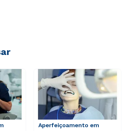
sar
em
Aperfeiçoamento em