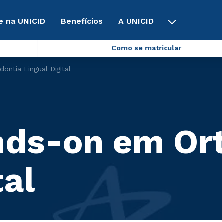
e na UNICID
Benefícios
A UNICID
Como se matricular
ntia Lingual Digital
nds-on em Or
tal