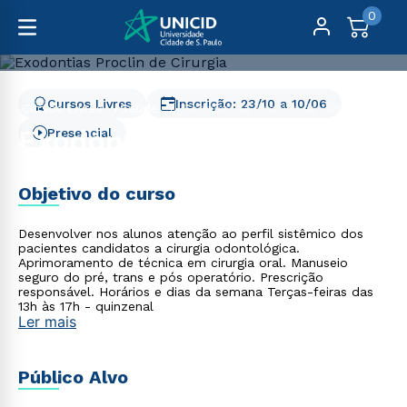
0
Cursos Livres
Inscrição:
23/10
a
10/06
Cursos Livres
Saúde
Exodontias Proclin de Cirurgia
Exodontias Proclin de
Presencial
Cirurgia
Objetivo do curso
Desenvolver nos alunos atenção ao perfil sistêmico dos
pacientes candidatos a cirurgia odontológica.
Aprimoramento de técnica em cirurgia oral. Manuseio
seguro do pré, trans e pós operatório. Prescrição
responsável. Horários e dias da semana Terças-feiras das
13h às 17h - quinzenal
Ler mais
Público Alvo