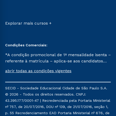
Ingresso via Enem
Sou Aluno
Retorne ao Curso
Sou Candidato
Transferência
Sou Ex-aluno
Vestibular Mérito
Canais de Atendimento
Explorar mais cursos +
Vestibular Solidário
Acessibilidade
Segunda Graduação
Biblioteca
Condições Comerciais:
*A condição promocional de 1ª mensalidade isenta –
referente à matrícula – aplica-se aos candidatos
aprovados em todas as formas de ingresso, exceto
abrir todas as condições vigentes
na prova on-line ou agendada, que ofertam bolsas
de até 50% de desconto, ambos ingressantes no
semestre vigente, que ainda não tenham efetivado
SECID - Sociedade Educacional Cidade de São Paulo S.A.
e/ou não tenham cancelado ou trancado sua
© 2026 - Todos os direitos reservados. CNPJ:
matrícula em uma das Instituições da Cruzeiro do
43.395.177/0001-47 | Recredenciada pela Portaria Ministerial
Sul Educacional, no período de um ano. Tais
nº 757, de 20/07/2016, DOU nº 139, de 21/07/2016, seção 1,
condições não se aplicam aos cursos de Medicina, e
p. 55 Recredenciamento EAD Portaria Ministerial nº 676, de