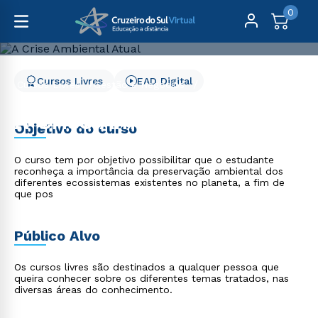
0
Cursos Livres
EAD Digital
Cursos Livres
Gestão e Negócios
A Crise Ambiental Atual
A Crise Ambiental Atual
Objetivo do curso
O curso tem por objetivo possibilitar que o estudante
reconheça a importância da preservação ambiental dos
diferentes ecossistemas existentes no planeta, a fim de
que pos
Público Alvo
Os cursos livres são destinados a qualquer pessoa que
queira conhecer sobre os diferentes temas tratados, nas
diversas áreas do conhecimento.